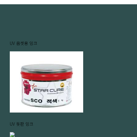
UV 옵셋용 잉크
UV 돗판 잉크