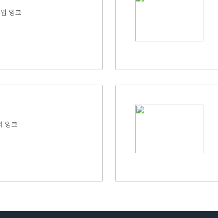
타입 잉크
의 잉크