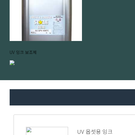
UV 잉크 보조제
UV 옵셋용 잉크