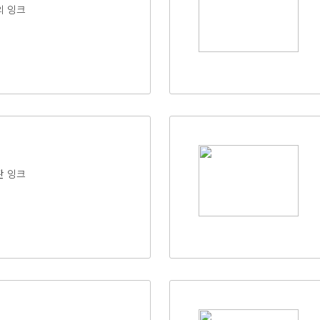
의 잉크
판 잉크